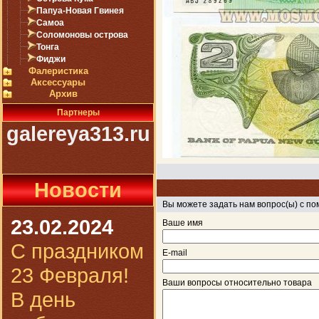
Папуа-Новая Гвинея
Самоа
Соломоновы острова
Тонга
Фиджи
Фалеристика
Аксессуары
Архив
Партнеры
galereya313.ru
Новости
Вы можете задать нам вопрос(ы) с 
23.02.2024
Ваше имя
С праздником
E-mail
23 Февраля!
Ваши вопросы относительно товара
В день