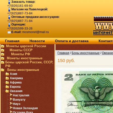
Заказать товар:
+7(926)161-69-60
Магазин на Павелецкой:
+7(925)887-73-84
Оптовые продажи аксессуаров:
+7(925)887-71-84
Оценщик:
+7(926)599-33-26
E-mail:
mosmonet@mail.ru
Главная
Новости
Оплата и доставка
Контак
Монеты царской России
Монеты СССР
Главная
/
Боны иностранные
/
Океани
Монеты РФ
Монеты иностранные
150 руб.
Боны царской России, СССР,
РФ
Боны иностранные
Азия
Америка
Африка
Европа
Океания
Австралия
Вануату
Ниуэ
Новая Зеландия
Острова Кука