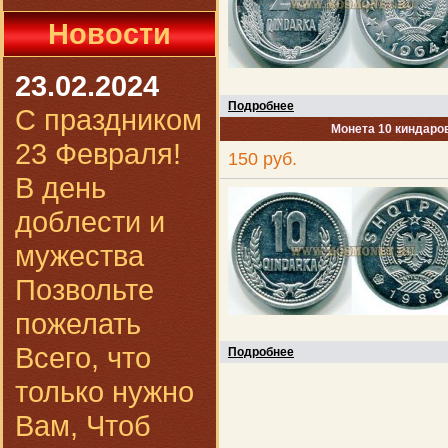
Новости
23.02.2024
Подробнее
С праздником
Монета 10 киндаров
23 Февраля!
150 руб.
В день
доблести и
мужества
Позвольте
пожелать
Всего, что
Подробнее
только нужно
Вам, Чтоб