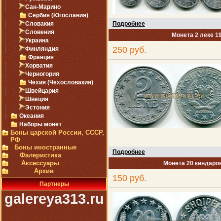
Сан-Марино
Сербия (Югославия)
Словакия
Подробнее
Словения
Монета 2 леке 1
Украина
250 руб.
Финляндия
Франция
Хорватия
Черногория
Чехия (Чехословакия)
Швейцария
Швеция
Эстония
Океания
Наборы монет
Боны царской России, СССР,
РФ
Боны иностранные
Подробнее
Фалеристика
Аксессуары
Монета 20 киндаров
Архив
150 руб.
Партнеры
galereya313.ru