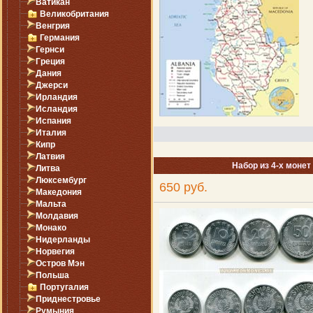
Ватикан
Великобритания
Венгрия
Германия
Гернси
Греция
Дания
Джерси
Ирландия
Исландия
Испания
Италия
Кипр
Латвия
Набор из 4-х монет
Литва
Люксембург
650 руб.
Македония
Мальта
Молдавия
Монако
Нидерланды
Норвегия
Остров Мэн
Польша
Португалия
Приднестровье
Румыния