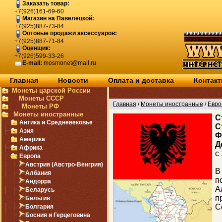
Заказать товар:
+7(926)161-69-60
Магазин на Павелецкой:
+7(925)887-73-84
Оптовые продажи аксессуаров:
+7(925)887-71-84
Оценщик:
+7(926)599-33-26
E-mail:
mosmonet@mail.ru
Главная
Новости
Оплата и доставка
Контак
Монеты царской России
Монеты СССР
Главная
/
Монеты иностранные
/
Евро
Монеты РФ
Монеты иностранные
C
Антика и Средневековье
С
Азия
Ф
Америка
Африка
с
Европа
Австрия (Австро-Венгрия)
В
Албания
п
Андорра
А
Беларусь
п
Бельгия
С
Болгария
Босния и Герцеговина