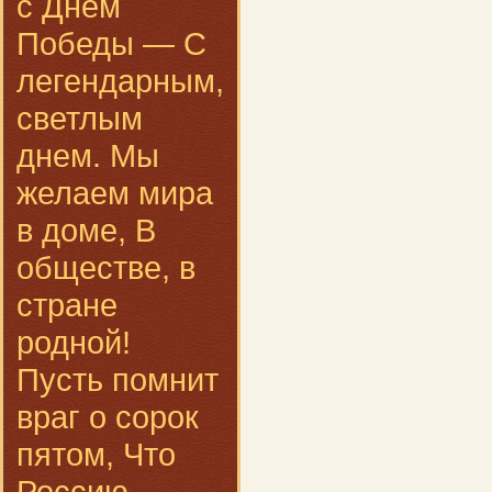
с Днем
Победы — С
легендарным,
светлым
днем. Мы
желаем мира
в доме, В
обществе, в
стране
родной!
Пусть помнит
враг о сорок
пятом, Что
Россию