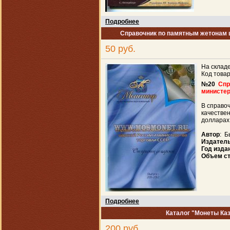
Подробнее
Справочник по памятным жетонам 
50 руб.
На склад
Код това
№20
Спр
министер
В справо
качестве
долларах
Автор
: Б
Издател
Год изда
Объем с
Подробнее
Каталог "Монеты Каза
200 руб.