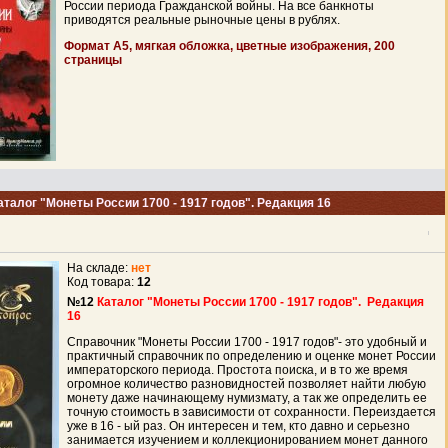
России периода Гражданской войны. На все банкноты
приводятся реальные рыночные цены в рублях.
Формат А5, мягкая обложка, цветные изображения, 200
страницы
аталог "Монеты России 1700 - 1917 годов". Редакция 16
На складе:
нет
Код товара:
12
№12
Каталог "Монеты России 1700 - 1917 годов". Редакция
16
Справочник "Монеты России 1700 - 1917 годов"- это удобный и
практичный справочник по определению и оценке монет России
императорского периода. Простота поиска, и в то же время
огромное количество разновидностей позволяет найти любую
монету даже начинающему нумизмату, а так же определить ее
точную стоимость в зависимости от сохранности. Переиздается
уже в 16 - ый раз. Он интересен и тем, кто давно и серьезно
занимается изучением и коллекционированием монет данного