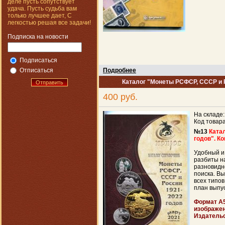
деле пусть сопутствует
удача. Пусть судьба вам
только лучшее дает, С
легкостью решая все задачи!
Подписка на новости
Подписаться
Отписаться
Подробнее
Каталог "Монеты РСФСР, СССР и Р
Отправить
400 руб.
На складе
Код товар
№13
Ката
годов". К
Удобный и
разбиты на
разновидн
поиска. В
всех типо
план выпу
Формат A5
изображен
Издатель