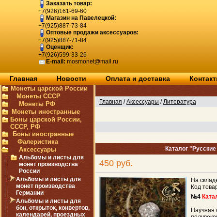
Заказать товар:
+7(926)161-69-60
Магазин на Павелецкой:
+7(925)887-73-84
Оптовые продажи аксессуаров:
+7(925)887-71-84
Оценщик:
+7(926)599-33-26
E-mail:
mosmonet@mail.ru
Главная
Новости
Оплата и доставка
Контак
Монеты царской России
Монеты СССР
Главная
/
Аксессуары
/
Литература
Монеты РФ
Монеты иностранные
Боны царской России,
СССР, РФ
Боны иностранные
Фалеристика
Каталог "Русские 
Аксессуары
Альбомы и листы для
450 руб.
монет производства
России
Альбомы и листы для
На склад
монет производства
Код това
Германии
№4
Катал
Альбомы и листы для
бон, открыток, конвертов,
Научная 
календарей, проездных