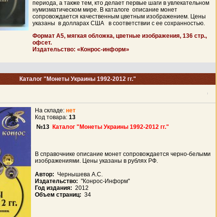
периода, а также тем, кто делает первые шаги в увлекательном
нумизматическом мире. В каталоге описание монет
сопровождается качественным цветным изображением. Цены
указаны в долларах США в соответствии с ее сохранностью.
Формат А5, мягкая обложка, цветные изображения,
136
стр.,
офсет.
Издательство: «
Конрос-информ
»
Каталог "Монеты Украины 1992-2012 гг."
На складе:
нет
Код товара:
13
№13
Каталог "Монеты Украины 1992-2012 гг."
В справочнике описание монет сопровождается черно-белыми
изображениями. Цены указаны в рублях РФ.
Автор:
Чернышева А.С.
Издательство:
"Конрос-Информ"
Год издания:
2012
Объем страниц:
34