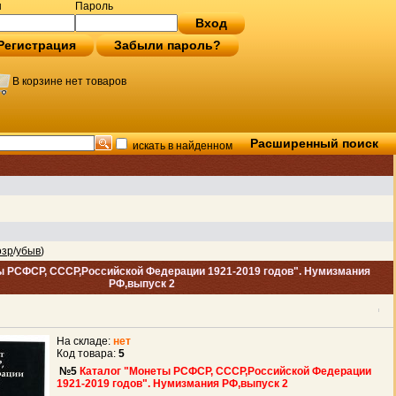
н
Пароль
Вход
Регистрация
Забыли пароль?
В корзине нет товаров
Расширенный поиск
искать в найденном
озр
/
убыв
)
ы РСФСР, СССР,Российской Федерации 1921-2019 годов". Нумизмания
РФ,выпуск 2
На складе:
нет
Код товара:
5
№5
Каталог "Монеты РСФСР, СССР,Российской Федерации
1921-2019 годов". Нумизмания РФ,выпуск 2