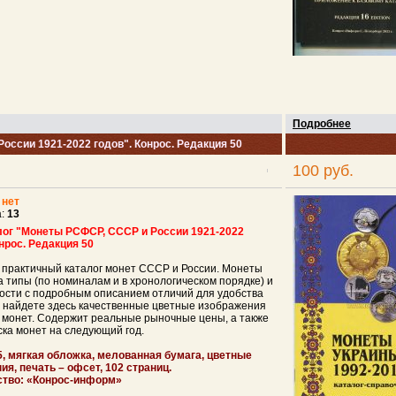
Подробнее
оссии 1921-2022 годов". Конрос. Редакция 50
100 руб.
:
нет
а:
13
лог "Монеты РСФСР, СССР и России 1921-2022
онрос. Редакция 50
 практичный каталог монет СССР и России. Монеты
 типы (по номиналам и в хронологическом порядке) и
ости с подробным описанием отличий для удобства
ы найдете здесь качественные цветные изображения
в монет. Содержит реальные рыночные цены, а также
ска монет на следующий год.
, мягкая обложка, мелованная бумага, цветные
ия, печать – офсет, 102 страниц.
ство: «Конрос-информ»