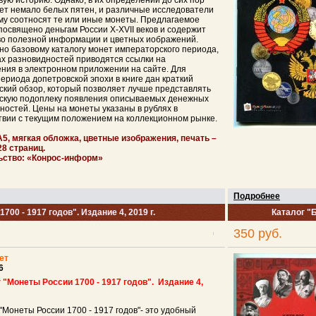
вую историю. Однако, в их определении до сих пор
ет немало белых пятен, и различные исследователи
му соотносят те или иные монеты. Предлагаемое
посвящено деньгам России X-XVII веков и содержит
о полезной информации и цветных иображений.
но базовому каталогу монет императорского периода,
ах разновидностей приводятся ссылки на
ния в электронном приложении на сайте. Для
периода допетровской эпохи в книге дан краткий
ский обзор, который позволяет лучше представлять
скую подоплеку появления описываемых денежных
ностей. Цены на монеты указаны в рублях в
твии с текущим положением на коллекционном рынке.
5, мягкая обложка, цветные изображения, печать –
28 страниц.
ьство: «Конрос-информ»
Подробнее
700 - 1917 годов". Издание 4, 2019 г.
Каталог "
350 руб.
ет
6
 "Монеты России 1700 - 1917 годов". Издание 4,
"Монеты России 1700 - 1917 годов"- это удобный