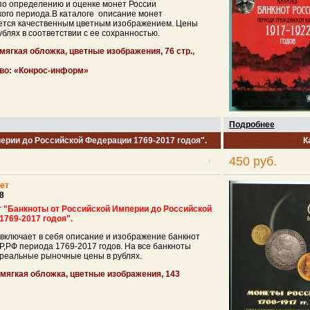
по определению и оценке монет России
ого периода.В каталоге описание монет
ется качественным цветным изображением. Цены
ублях в соответствии с ее сохранностью.
мягкая обложка, цветные изображения, 7
6
стр.,
во: «
Конрос-информ
»
Подробнее
ерии до Российской Федерации 1769-2017 годоя".
К
450 руб.
ет
8
г "Банкноты от Российской Империи до Российской
1769-2017 годоя".
включает в себя описание и изображение банкнот
,РФ периода 1769-2017 годов. На все банкноты
реальные рыночные цены в рублях.
 мягкая обложка, цветные изображения, 143