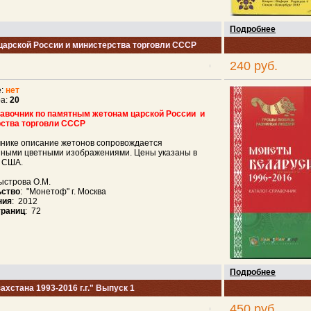
Подробнее
царской России и министерства торговли СССР
240 руб.
е:
нет
ра:
20
авочник по памятным жетонам царской России и
ства торговли СССР
чнике описание жетонов сопровождается
нными цветными изображениями. Цены указаны в
 США.
ыстрова О.М.
ьство
: "Монетоф" г. Москва
ния
: 2012
траниц
: 72
Подробнее
хстана 1993-2016 г.г." Выпуск 1
450 руб.