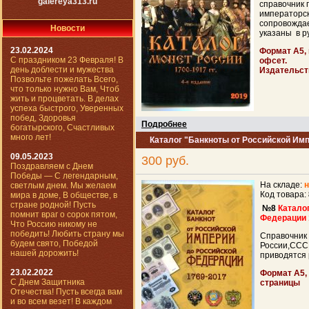
galereya313.ru
справочник 
императорск
сопровожда
Новости
указаны в р
23.02.2024
Формат А5, 
С праздником 23 Февраля! В
офсет.
день доблести и мужества
Издательст
Позвольте пожелать Всего,
что только нужно Вам, Чтоб
жить и процветать. В делах
успеха быстрого, Уверенных
побед, Здоровья
Подробнее
богатырского, Счастливых
много лет!
Каталог "Банкноты от Российской Имп
09.05.2023
300 руб.
Поздравляем с Днем
Победы — С легендарным,
На складе:
н
светлым днем. Мы желаем
Код товара:
мира в доме, В обществе, в
стране родной! Пусть
№8
Катало
помнит враг о сорок пятом,
Федерации 
Что Россию никому не
победить! Любить страну мы
Справочник 
будем свято, Победой
России,СССР
нашей дорожить!
приводятся 
23.02.2022
Формат А5,
С Днем Защитника
страницы
Отечества! Пусть всегда вам
и во всем везет! В каждом