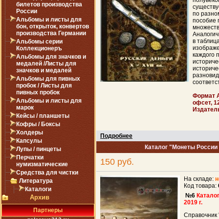
полувеко
билетов производства
существу
России
по разно
Альбомы и листы для
пособие 
бон, открыток, конвертов
множеств
производства Германии
Аналогич
в таблиц
Альбомы серии
изображе
Коллекционеръ
каждого 
Альбомы для значков и
историче
медалей /Листы для
историче
значков и медалей
разновид
Альбомы для пивных
соответс
пробок / Листы для
пивных пробок
Формат А
Альбомы и листы для
офсет, 1
марок
Издател
Кейсы / планшеты
Кофры / Боксы
Холдеры
Подробнее
Капсулы
Каталог "Монеты России 1
Лупы / пинцеты
Перчатки
150 руб.
нумизматические
Средства для чистки
На складе:
н
Литература
Код товара:
Каталоги
№6
Каталог
Архив
2019 г.
Партнеры
Справочник 