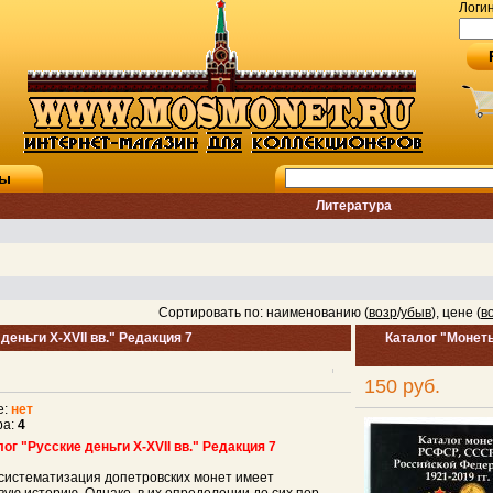
Логи
ты
Литература
Сортировать по: наименованию (
возр
/
убыв
), цене (
в
деньги X-XVII вв." Редакция 7
Каталог "Монет
150 руб.
е:
нет
ра:
4
ог "Русские деньги X-XVII вв." Редакция 7
систематизация допетровских монет имеет