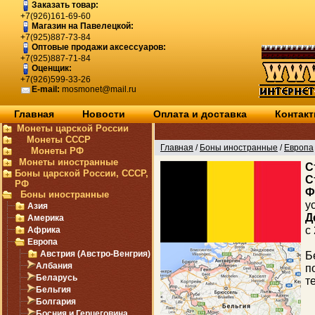
Заказать товар:
+7(926)161-69-60
Магазин на Павелецкой:
+7(925)887-73-84
Оптовые продажи аксессуаров:
+7(925)887-71-84
Оценщик:
+7(926)599-33-26
E-mail:
mosmonet@mail.ru
Главная
Новости
Оплата и доставка
Контак
Монеты царской России
Монеты СССР
Главная
/
Боны иностранные
/
Европа
Монеты РФ
Монеты иностранные
C
Боны царской России, СССР,
С
РФ
Ф
Боны иностранные
у
Азия
Д
Америка
с
Африка
Европа
Австрия (Австро-Венгрия)
Б
Албания
п
Беларусь
т
Бельгия
Болгария
Босния и Герцеговина