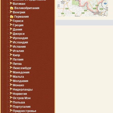
Ватикан
Великобритания
Венгрия
Германия
Гернси
Греция
Дания
Джерси
Ирландия
Исландия
Испания
Италия
Кипр
Латвия
Литва
Люксембург
Македония
Мальта
Молдавия
Монако
Нидерланды
Норвегия
Остров Мэн
Польша
Португалия
Приднестровье