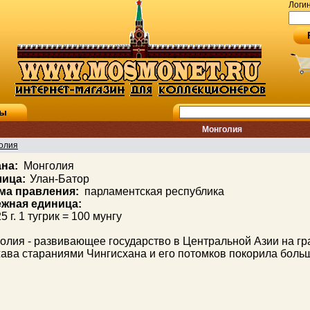
Логи
ты
Монголия
олия
ана:
Монголия
ица:
Улан-Батор
ма правления:
парламентская республика
жная единица:
5 г. 1 тугрик
= 100
мунгу
олия - развивающее государство в Центральной Азии на гр
ава стараниями Чингисхана и его потомков покорила больш