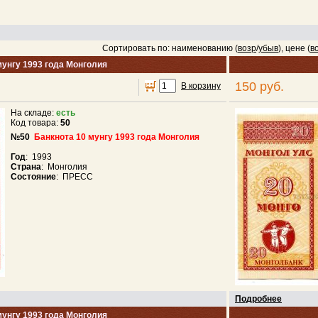
Сортировать по: наименованию (
возр
/
убыв
), цене (
в
мунгу 1993 года Монголия
150 руб.
В корзину
На складе:
есть
Код товара:
50
№50
Банкнота 10 мунгу 1993 года Монголия
Год
: 1993
Страна
: Монголия
Состояние
: ПРЕСС
Подробнее
мунгу 1993 года Монголия