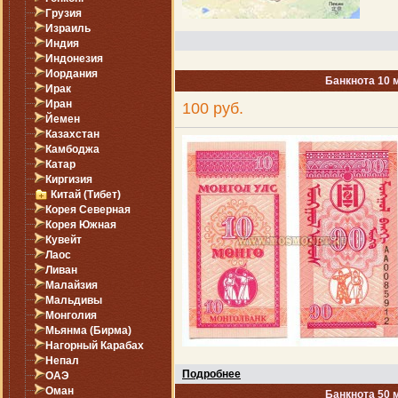
Грузия
Израиль
Индия
Индонезия
Иордания
Банкнота 10 
Ирак
Иран
100 руб.
Йемен
Казахстан
Камбоджа
Катар
Киргизия
Китай (Тибет)
Корея Северная
Корея Южная
Кувейт
Лаос
Ливан
Малайзия
Мальдивы
Монголия
Мьянма (Бирма)
Нагорный Карабах
Непал
Подробнее
ОАЭ
Оман
Банкнота 50 