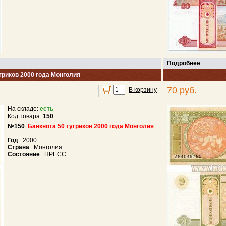
Подробнее
гриков 2000 года Монголия
70 руб.
В корзину
На складе:
есть
Код товара:
150
№150
Банкнота 50 тугриков 2000 года Монголия
Год
: 2000
Страна
: Монголия
Состояние
: ПРЕСС