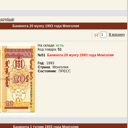
озр
/
убыв
)
Банкнота 20 мунгу 1993 года Монголия
В корзину
На складе:
есть
Код товара:
51
№51
Банкнота 20 мунгу 1993 года Монголия
Год
: 1993
Страна
: Монголия
Состояние
: ПРЕСС
Банкнота 1 тугрик 1955 года Монголия