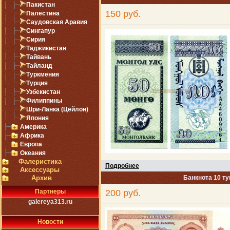
Пакистан
150 руб.
Палестина
Саудовская Аравия
Сингапур
Сирия
Таджикистан
Тайвань
Тайланд
Туркмения
Турция
Узбекистан
Филиппины
Шри-Ланка (Цейлон)
Япония
Америка
Африка
Европа
Океания
Фалеристика
Подробнее
Аксессуары
Архив
Банкнота 10 ту
Партнеры
200 руб.
galereya313.ru
Новости