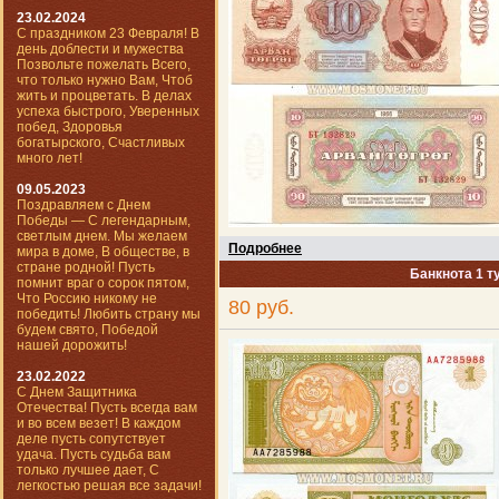
23.02.2024
С праздником 23 Февраля! В
день доблести и мужества
Позвольте пожелать Всего,
что только нужно Вам, Чтоб
жить и процветать. В делах
успеха быстрого, Уверенных
побед, Здоровья
богатырского, Счастливых
много лет!
09.05.2023
Поздравляем с Днем
Победы — С легендарным,
светлым днем. Мы желаем
Подробнее
мира в доме, В обществе, в
стране родной! Пусть
Банкнота 1 т
помнит враг о сорок пятом,
Что Россию никому не
80 руб.
победить! Любить страну мы
будем свято, Победой
нашей дорожить!
23.02.2022
С Днем Защитника
Отечества! Пусть всегда вам
и во всем везет! В каждом
деле пусть сопутствует
удача. Пусть судьба вам
только лучшее дает, С
легкостью решая все задачи!