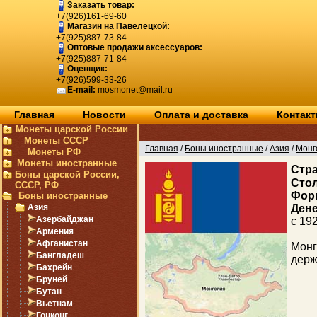
Заказать товар:
+7(926)161-69-60
Магазин на Павелецкой:
+7(925)887-73-84
Оптовые продажи аксессуаров:
+7(925)887-71-84
Оценщик:
+7(926)599-33-26
E-mail:
mosmonet@mail.ru
Главная
Новости
Оплата и доставка
Контак
Монеты царской России
Монеты СССР
Главная
/
Боны иностранные
/
Азия
/
Монг
Монеты РФ
Монеты иностранные
Cтр
Боны царской России,
Стол
СССР, РФ
Фор
Боны иностранные
Азия
Дене
Азербайджан
с 192
Армения
Афганистан
Монг
Бангладеш
держ
Бахрейн
Бруней
Бутан
Вьетнам
Гонконг