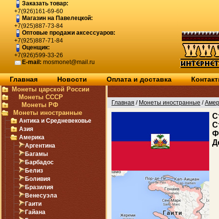
Заказать товар:
+7(926)161-69-60
Магазин на Павелецкой:
+7(925)887-73-84
Оптовые продажи аксессуаров:
+7(925)887-71-84
Оценщик:
+7(926)599-33-26
E-mail:
mosmonet@mail.ru
Главная
Новости
Оплата и доставка
Контак
Монеты царской России
Монеты СССР
Главная
/
Монеты иностранные
/
Амер
Монеты РФ
Монеты иностранные
C
Антика и Средневековье
С
Азия
Ф
Америка
Д
Аргентина
Багамы
Барбадос
Белиз
Боливия
Бразилия
Венесуэла
Гаити
Гайана