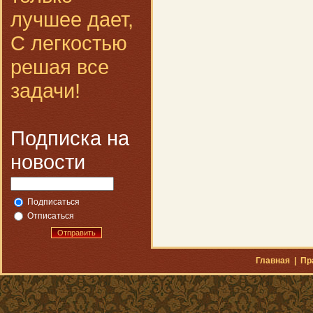
лучшее дает,
С легкостью
решая все
задачи!
Подписка на
новости
Подписаться
Отписаться
Отправить
Главная
|
Пр