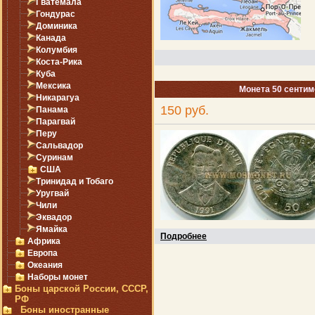
Гватемала
Гондурас
Доминика
Канада
Колумбия
Коста-Рика
Куба
Мексика
Монета 50 сентимо
Никарагуа
150 руб.
Панама
Парагвай
Перу
Сальвадор
Суринам
США
Тринидад и Тобаго
Уругвай
Чили
Эквадор
Ямайка
Подробнее
Африка
Европа
Океания
Наборы монет
Боны царской России, СССР,
РФ
Боны иностранные