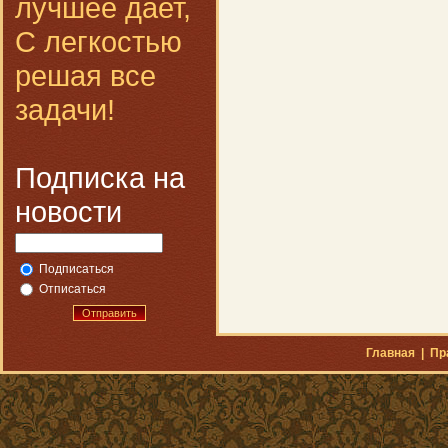
лучшее дает,
С легкостью
решая все
задачи!
Подписка на
новости
Подписаться
Отписаться
Отправить
Главная
|
Пр