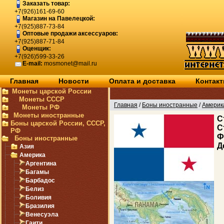
Заказать товар:
+7(926)161-69-60
Магазин на Павелецкой:
+7(925)887-73-84
Оптовые продажи аксессуаров:
+7(925)887-71-84
Оценщик:
+7(926)599-33-26
E-mail:
mosmonet@mail.ru
Главная
Новости
Оплата и доставка
Контак
Монеты царской России
Монеты СССР
Главная
/
Боны иностранные
/
Америк
Монеты РФ
Монеты иностранные
C
Боны царской России, СССР,
С
РФ
Ф
Боны иностранные
Д
Азия
Америка
Аргентина
Багамы
Барбадос
Белиз
Боливия
Бразилия
Венесуэла
Гаити