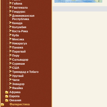
Гайана
Гватемала
Гондурас
Доминиканская
Республика
Канада
Колумбия
Коста-Рика
Куба
Мексика
Никарагуа
Панама
Парагвай
Перу
Сальвадор
Суринам
США
Тринидад и Тобаго
Уругвай
Чили
Эквадор
Ямайка
Африка
Европа
Океания
Фалеристика