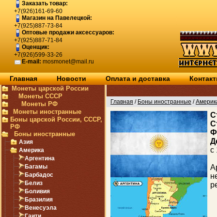
Заказать товар:
+7(926)161-69-60
Магазин на Павелецкой:
+7(925)887-73-84
Оптовые продажи аксессуаров:
+7(925)887-71-84
Оценщик:
+7(926)599-33-26
E-mail:
mosmonet@mail.ru
Главная
Новости
Оплата и доставка
Контак
Монеты царской России
Монеты СССР
Главная
/
Боны иностранные
/
Америк
Монеты РФ
Монеты иностранные
C
Боны царской России, СССР,
С
РФ
Ф
Боны иностранные
Д
Азия
с
Америка
Аргентина
Багамы
А
Барбадос
н
Белиз
р
Боливия
Бразилия
Венесуэла
Гаити