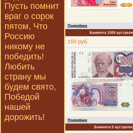
Пусть помнит
враг о сорок
пятом, Что
Подробнее
Банкнота 1000 аустрале
Россию
150 руб.
никому не
победить!
Любить
страну мы
будем свято,
Победой
нашей
дорожить!
Подробнее
Банкнота 5 аустралес