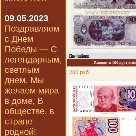
09.05.2023
Поздравляем
с Днем
Победы — С
Подробнее
легендарным,
Банкнота 100 аустрале
светлым
200 руб.
днем. Мы
желаем мира
в доме, В
обществе, в
стране
родной!