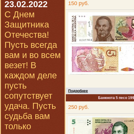
23.02.2022
150 руб.
С Днем
Защитника
Отечества!
Пусть всегда
вам и во всем
везет! В
каждом деле
пусть
Подробнее
сопутствует
Банкнота 5 песо 199
удача. Пусть
250 руб.
судьба вам
только