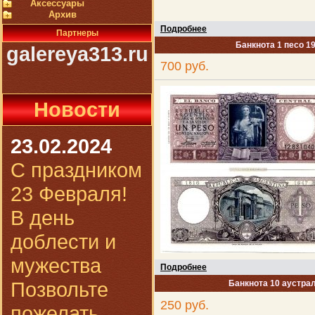
Аксессуары
Архив
Подробнее
Партнеры
Банкнота 1 песо 1
galereya313.ru
700 руб.
Новости
23.02.2024
С праздником
23 Февраля!
В день
доблести и
мужества
Подробнее
Позвольте
Банкнота 10 аустрал
250 руб.
пожелать