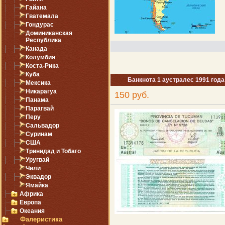
Гайана
Гватемала
Гондурас
Доминиканская
Республика
Канада
Колумбия
Коста-Рика
Куба
Банкнота 1 аустралес 1991 года
Мексика
Никарагуа
150 руб.
Панама
Парагвай
Перу
Сальвадор
Суринам
США
Тринидад и Тобаго
Уругвай
Чили
Эквадор
Ямайка
Африка
Европа
Океания
Фалеристика