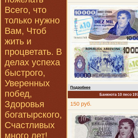
Всего, что
только нужно
Вам, Чтоб
жить и
процветать. В
делах успеха
быстрого,
Уверенных
Подробнее
побед,
Банкнота 10 песо 197
Здоровья
150 руб.
богатырского,
Счастливых
много лет!