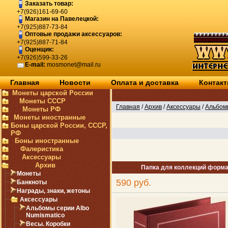
Заказать товар:
+7(926)161-69-60
Магазин на Павелецкой:
+7(925)887-73-84
Оптовые продажи аксессуаров:
+7(925)887-71-84
Оценщик:
+7(926)599-33-26
E-mail:
mosmonet@mail.ru
Главная
Новости
Оплата и доставка
Контак
Монеты царской России
Монеты СССР
Главная
/
Архив
/
Аксессуары
/
Альбомы
Монеты РФ
Монеты иностранные
Боны царской России, СССР,
РФ
Боны иностранные
Фалеристика
Аксессуары
Архив
Папка для коллекций форма
Монеты
590 руб.
Банкноты
Награды, знаки, жетоны
Аксессуары
Альбомы серии Albo
Numismatico
Весы. Коробки