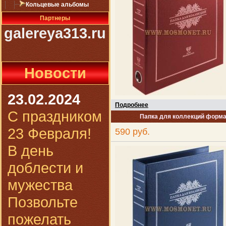
Кольцевые альбомы
Партнеры
galereya313.ru
Новости
23.02.2024
Подробнее
С праздником
Папка для коллекций форма
23 Февраля!
590 руб.
В день
доблести и
мужества
Позвольте
пожелать