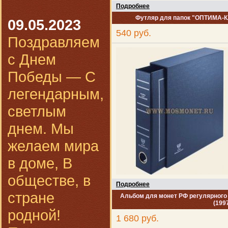
Подробнее
Футляр для папок "ОПТИМА-Кл
09.05.2023
540 руб.
Поздравляем
с Днем
Победы — С
легендарным,
светлым
днем. Мы
желаем мира
в доме, В
обществе, в
Подробнее
стране
Альбом для монет РФ регулярного в
(199
родной!
1 680 руб.