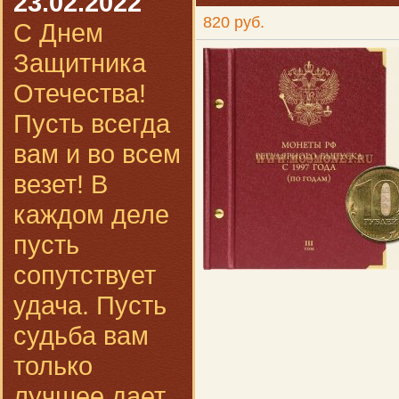
23.02.2022
820 руб.
С Днем
Защитника
Отечества!
Пусть всегда
вам и во всем
везет! В
каждом деле
пусть
сопутствует
удача. Пусть
судьба вам
только
лучшее дает,