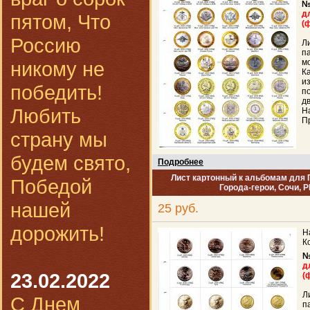
№
д
пятом, Что
(
Россию
Л
п
никому не
м
К
и
победить!
п
д
Любить
Н
П
страну мы
будем свято,
Подробнее
Лист картонный к альбомам для 
Победой
Города-герои, Сочи, Р
нашей
25 руб.
дорожить!
Н
К
№
д
23.02.2022
(
Л
С Днем
п