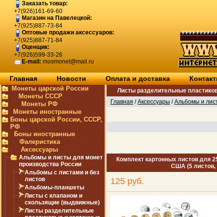
Заказать товар:
+7(926)161-69-60
Магазин на Павелецкой:
+7(925)887-73-84
Оптовые продажи аксессуаров:
+7(925)887-71-84
Оценщик:
+7(926)599-33-26
E-mail:
mosmonet@mail.ru
Главная
Новости
Оплата и доставка
Контак
Монеты царской России
Листы разделительные пластиков
Монеты СССР
Главная
/
Аксессуары
/
Альбомы и лис
Монеты РФ
Монеты иностранные
Боны царской России, СССР,
РФ
Боны иностранные
Фалеристика
Аксессуары
Альбомы и листы для монет
Комплект картонных листов для 2
производства России
США (5 листов,
Альбомы с листами и без
листов
125 руб.
Альбомы-планшеты
Листы с клапаном и
скользящие (выдвижные)
Листы разделительные