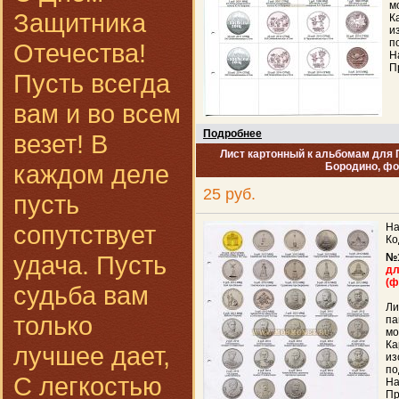
м
Защитника
К
и
п
Отечества!
Н
П
Пусть всегда
вам и во всем
Подробнее
везет! В
Лист картонный к альбомам для 
каждом деле
Бородино, фо
25 руб.
пусть
сопутствует
На
Ко
удача. Пусть
№
дл
(ф
судьба вам
Ли
только
па
мо
Ка
лучшее дает,
из
по
С легкостью
На
Пр