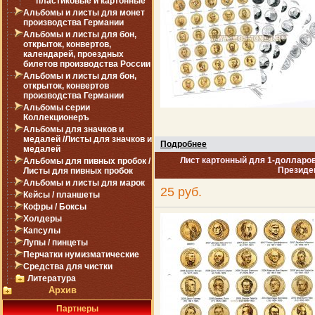
пластиковые и картонные
Альбомы и листы для монет
производства Германии
Альбомы и листы для бон,
открыток, конвертов,
календарей, проездных
билетов производства России
Альбомы и листы для бон,
открыток, конвертов
производства Германии
Альбомы серии
Коллекционеръ
Альбомы для значков и
медалей /Листы для значков и
Подробнее
медалей
Лист картонный для 1-долларо
Альбомы для пивных пробок /
Президе
Листы для пивных пробок
Альбомы и листы для марок
25 руб.
Кейсы / планшеты
Кофры / Боксы
Холдеры
Капсулы
Лупы / пинцеты
Перчатки нумизматические
Средства для чистки
Литература
Архив
Партнеры