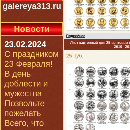
galereya313.ru
Новости
Подробнее
23.02.2024
Лист картонный для 25-центовых
2010 - 20
С праздником
25 руб.
23 Февраля!
В день
доблести и
мужества
Позвольте
пожелать
Всего, что