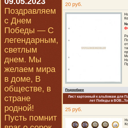
09.05.2023
20 руб.
Поздравляем
На
с Днем
Ко
№
Победы — С
ф
Ра
легендарным,
По
от
светлым
т
п
Ма
днем. Мы
На
Пр
желаем мира
в доме, В
обществе, в
Подробнее
стране
Лист картонный к альбомам для Па
лет Победы в ВОВ...Т
родной!
25 руб.
Пусть помнит
Н
К
враг о сорок