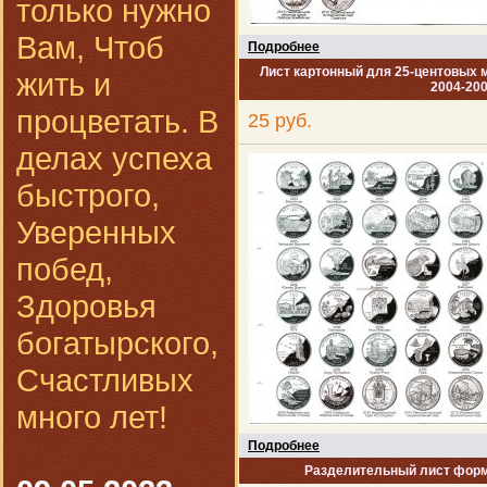
только нужно
Вам, Чтоб
Подробнее
Лист картонный для 25-центовых
жить и
2004-200
процветать. В
25 руб.
делах успеха
быстрого,
Уверенных
побед,
Здоровья
богатырского,
Счастливых
много лет!
Подробнее
Разделительный лист форма