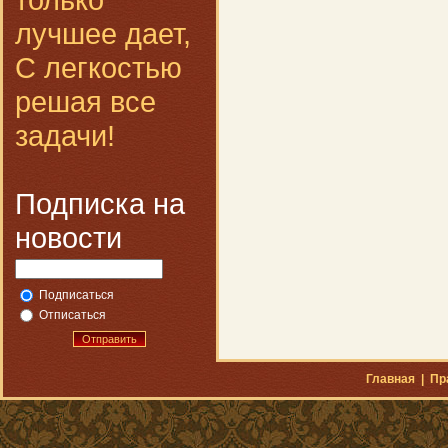
лучшее дает,
С легкостью
решая все
задачи!
Подписка на
новости
Подписаться
Отписаться
Отправить
Главная
|
Пр