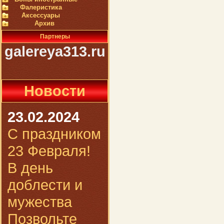
Фалеристика
Аксессуары
Архив
Партнеры
galereya313.ru
Новости
23.02.2024
С праздником
23 Февраля!
В день
доблести и
мужества
Позвольте