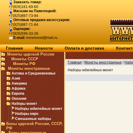
Заказать товар:
+7(926)161-69-60
Магазин на Павелецкой:
+7(925)887-73-84
Оптовые продажи аксессуаров:
+7(925)887-71-84
Оценщик:
+7(926)599-33-26
E-mail:
mosmonet@mail.ru
Главная
Новости
Оплата и доставка
Контак
Монеты царской России
Монеты СССР
Главная
/
Монеты иностранные
/
Набо
Монеты РФ
Монеты иностранные
Наборы юбилейных монет
Антика и Средневековье
Азия
Америка
Африка
Европа
Океания
Наборы монет
Наборы юбилейных монет
Наборы евро
Смешанные наборы
Боны царской России, СССР,
РФ
Боны иностранные