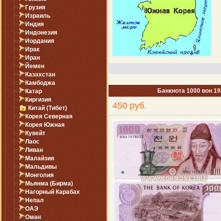
Грузия
Израиль
Индия
Индонезия
Иордания
Ирак
Иран
Йемен
Казахстан
Камбоджа
Банкнота 1000 вон 1
Катар
Киргизия
450 руб.
Китай (Тибет)
Корея Северная
Корея Южная
Кувейт
Лаос
Ливан
Малайзия
Мальдивы
Монголия
Мьянма (Бирма)
Нагорный Карабах
Непал
ОАЭ
Оман