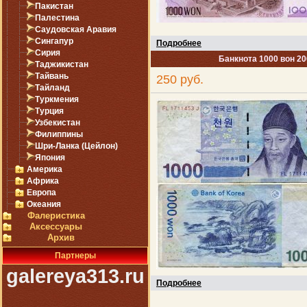
Пакистан
Палестина
Саудовская Аравия
Сингапур
Подробнее
Сирия
Банкнота 1000 вон 2
Таджикистан
Тайвань
250 руб.
Тайланд
Туркмения
Турция
Узбекистан
Филиппины
Шри-Ланка (Цейлон)
Япония
Америка
Африка
Европа
Океания
Фалеристика
Аксессуары
Архив
Партнеры
galereya313.ru
Подробнее