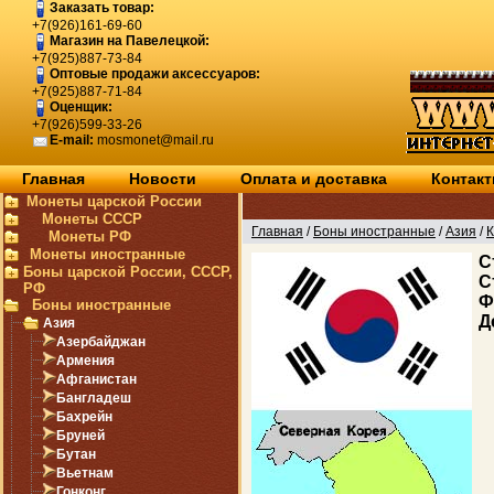
Заказать товар:
+7(926)161-69-60
Магазин на Павелецкой:
+7(925)887-73-84
Оптовые продажи аксессуаров:
+7(925)887-71-84
Оценщик:
+7(926)599-33-26
E-mail:
mosmonet@mail.ru
Главная
Новости
Оплата и доставка
Контак
Монеты царской России
Монеты СССР
Главная
/
Боны иностранные
/
Азия
/
Монеты РФ
Монеты иностранные
C
Боны царской России, СССР,
С
РФ
Ф
Боны иностранные
Д
Азия
Азербайджан
Армения
Афганистан
Бангладеш
Бахрейн
Бруней
Бутан
Вьетнам
Гонконг