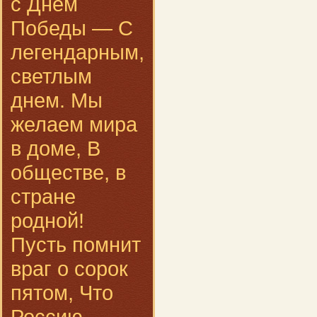
с Днем
Победы — С
легендарным,
светлым
днем. Мы
желаем мира
в доме, В
обществе, в
стране
родной!
Пусть помнит
враг о сорок
пятом, Что
Россию