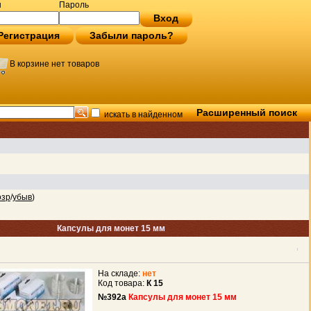
н
Пароль
Вход
Регистрация
Забыли пароль?
В корзине нет товаров
Расширенный поиск
искать в найденном
озр
/
убыв
)
Капсулы для монет 15 мм
На складе:
нет
Код товара:
К 15
№392a
Капсулы для монет 15 мм