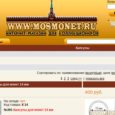
Логи
ты
Капсулы
Сортировать по: наименованию (
возр
/
убыв
), цене (
в
1
2
3
след >>
|
показать все
ы для монет 14 мм
400 руб.
На складе:
нет
Код товара:
К 14
№391
Капсулы для монет 14 мм