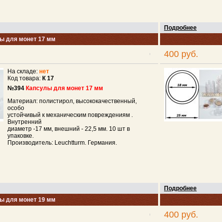
Подробнее
ы для монет 17 мм
400 руб.
На складе:
нет
Код товара:
К 17
№394
Капсулы для монет 17 мм
Материал: полистирол, высококачественный,
особо
устойчивый к механическим повреждениям .
Внутренний
диаметр -17 мм, внешний - 22,5 мм. 10 шт в
упаковке.
Производитель: Leuchtturm. Германия.
Подробнее
ы для монет 19 мм
400 руб.