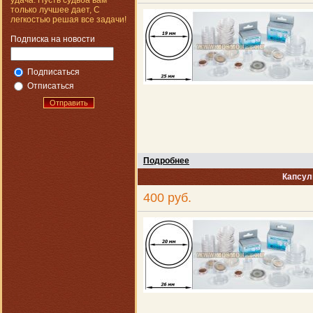
удача. Пусть судьба вам
только лучшее дает, С
легкостью решая все задачи!
Подписка на новости
Подписаться
Отписаться
Отправить
Подробнее
Капсул
400 руб.