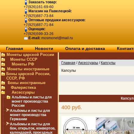
Заказать товар:
+7(926)161-69-60
Магазин на Павелецкой:
+7(925)887-73-84
Оптовые продажи аксессуаров:
+7(925)887-71-84
Оценщик:
+7(926)599-33-26
E-mail:
mosmonet@mail.ru
Главная
Новости
Оплата и доставка
Контак
Монеты царской России
Монеты СССР
Главная
/
Аксессуары
/
Капсулы
Монеты РФ
Монеты иностранные
Капсулы
Боны царской России,
СССР, РФ
Боны иностранные
Фалеристика
Аксессуары
Альбомы и листы для
Капсул
монет производства
России
400 руб.
Альбомы и листы для
монет производства
Германии
Альбомы и листы для
бон, открыток, конвертов,
календарей, проездных