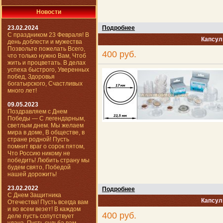
Новости
23.02.2024
Подробнее
С праздником 23 Февраля! В
Капсул
день доблести и мужества
Позвольте пожелать Всего,
400 руб.
что только нужно Вам, Чтоб
жить и процветать. В делах
успеха быстрого, Уверенных
побед, Здоровья
богатырского, Счастливых
много лет!
09.05.2023
Поздравляем с Днем
Победы — С легендарным,
светлым днем. Мы желаем
мира в доме, В обществе, в
стране родной! Пусть
помнит враг о сорок пятом,
Что Россию никому не
победить! Любить страну мы
будем свято, Победой
нашей дорожить!
23.02.2022
Подробнее
С Днем Защитника
Капсул
Отечества! Пусть всегда вам
и во всем везет! В каждом
400 руб.
деле пусть сопутствует