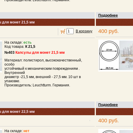
Производитель: Leuchtturm. Германия.
Подробнее
 для монет 21,5 мм
400 руб.
В корзину
На складе:
есть
Код товара:
К 21,5
№403
Капсулы для монет 21,5 мм
Материал: полистирол, высококачественный,
особо
устойчивый к механическим повреждениям .
Внутренний
диаметр -21,5 мм, внешний - 27,5 мм. 10 шт в
упаковке.
Производитель: Leuchtturm. Германия.
Подробнее
 для монет 22,5 мм
400 руб.
На складе:
нет