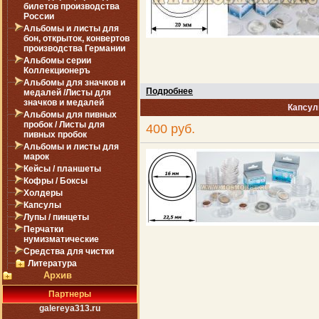
билетов производства
России
Альбомы и листы для
бон, открыток, конвертов
производства Германии
Альбомы серии
Коллекционеръ
Альбомы для значков и
Подробнее
медалей /Листы для
значков и медалей
Капсул
Альбомы для пивных
пробок / Листы для
400 руб.
пивных пробок
Альбомы и листы для
марок
Кейсы / планшеты
Кофры / Боксы
Холдеры
Капсулы
Лупы / пинцеты
Перчатки
нумизматические
Средства для чистки
Литература
Архив
Партнеры
galereya313.ru