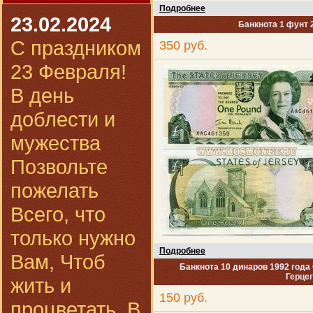
Подробнее
23.02.2024
Банкнота 1 фунт 
С праздником
350 руб.
23 Февраля!
В день
доблести и
мужества
Позвольте
пожелать
Всего, что
только нужно
Подробнее
Вам, Чтоб
Банкнота 10 динаров 1992 года
Герце
жить и
150 руб.
процветать. В