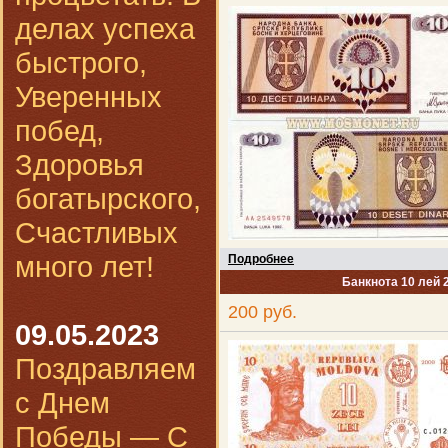
делах успеха
быстрого,
Уверенных
побед,
Здоровья
богатырского,
Счастливых
много лет!
Подробнее
Банкнота 10 лей 
200 руб.
09.05.2023
Поздравляем
с Днем
Победы — С