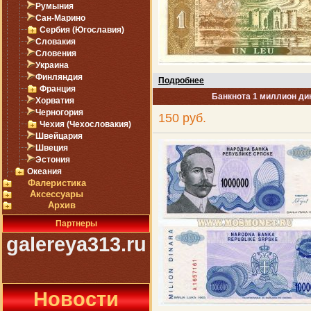
Румыния
Сан-Марино
Сербия (Югославия)
Словакия
Словения
Украина
Финляндия
Подробнее
Франция
Банкнота 1 миллион ди
Хорватия
Черногория
150 руб.
Чехия (Чехословакия)
Швейцария
Швеция
Эстония
Океания
Фалеристика
Аксессуары
Архив
Партнеры
galereya313.ru
Новости