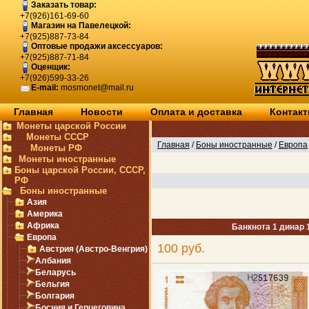
Заказать товар:
+7(926)161-69-60
Магазин на Павелецкой:
+7(925)887-73-84
Оптовые продажи аксессуаров:
+7(925)887-71-84
Оценщик:
+7(926)599-33-26
E-mail:
mosmonet@mail.ru
Главная
Новости
Оплата и доставка
Контак
Монеты царской России
Монеты СССР
Главная
/
Боны иностранные
/
Европа
Монеты РФ
Монеты иностранные
Боны царской России, СССР,
РФ
Боны иностранные
Азия
Америка
Африка
Банкнота 1 динар 
Европа
100 руб.
Австрия (Австро-Венгрия)
Албания
Беларусь
Бельгия
Болгария
Босния и Герцеговина