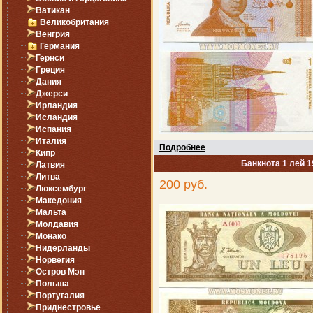
Ватикан
Великобритания
Венгрия
Германия
Гернси
Греция
Дания
Джерси
Ирландия
Исландия
Испания
Италия
Подробнее
Кипр
Банкнота 1 лей 
Латвия
Литва
200 руб.
Люксембург
Македония
Мальта
Молдавия
Монако
Нидерланды
Норвегия
Остров Мэн
Польша
Португалия
Приднестровье