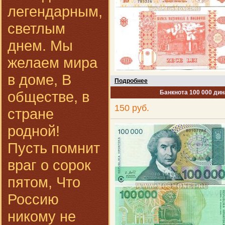
легендарным,
светлым
днем. Мы
желаем мира
в доме, В
Подробнее
обществе, в
Банкнота 100 000 дин
150 руб.
стране
родной!
Пусть помнит
враг о сорок
пятом, Что
Россию
никому не