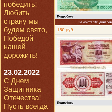
победить!
Любить
Подробнее
страну мы
Банкнота 100 динаров
будем свято,
150 руб.
Победой
нашей
дорожить!
23.02.2022
С Днем
Защитника
Отечества!
Подробнее
Пусть всегда