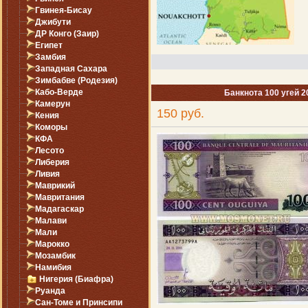
Гвинея-Бисау
Джибути
ДР Конго (Заир)
Египет
Замбия
Западная Сахара
Зимбабве (Родезия)
Кабо-Верде
Банкнота 100 угей 2
Камерун
150 руб.
Кения
Коморы
КФА
Лесото
Либерия
Ливия
Маврикий
Мавритания
Мадагаскар
Малави
Мали
Марокко
Мозамбик
Намибия
Нигерия (Биафра)
Руанда
Сан-Томе и Принсипи