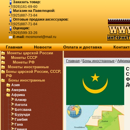
Заказать товар:
+7(926)161-69-60
Магазин на Павелецкой:
+7(925)887-73-84
Оптовые продажи аксессуаров:
+7(925)887-71-84
Оценщик:
+7(926)599-33-26
E-mail:
mosmonet@mail.ru
Главная
Новости
Оплата и доставка
Контак
Монеты царской России
Монеты СССР
Главная
/
Боны иностранные
/
Африка
Монеты РФ
Монеты иностранные
C
Боны царской России, СССР,
С
РФ
Ф
Боны иностранные
Д
Азия
Америка
Африка
Алжир
Ангола
Ботсвана
Бурунди
Гамбия
Гана
Гвинея