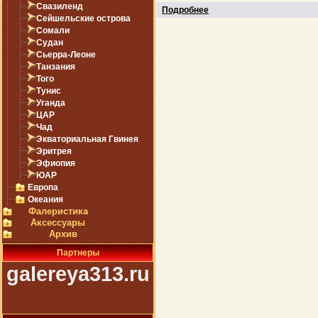
Свазиленд
Подробнее
Сейшельские острова
Сомали
Судан
Сьерра-Леоне
Танзания
Того
Тунис
Уганда
ЦАР
Чад
Экваториальная Гвинея
Эритрея
Эфиопия
ЮАР
Европа
Океания
Фалеристика
Аксессуары
Архив
Партнеры
galereya313.ru