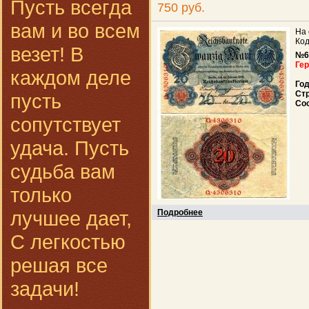
Пусть всегда
750 руб.
вам и во всем
На 
Код
везет! В
№6
Ге
каждом деле
Го
Ст
пусть
Со
сопутствует
удача. Пусть
судьба вам
только
лучшее дает,
Подробнее
С легкостью
решая все
задачи!