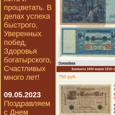
процветать. В
делах успеха
быстрого,
Уверенных
побед,
Здоровья
богатырского,
Подробнее
Счастливых
Банкнота 1000 марок 1910 г
много лет!
750 руб.
09.05.2023
Поздравляем
с Днем