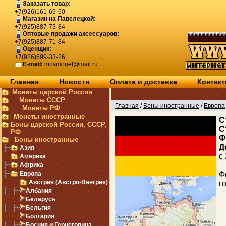
Заказать товар:
+7(926)161-69-60
Магазин на Павелецкой:
+7(925)887-73-84
Оптовые продажи аксессуаров:
+7(925)887-71-84
Оценщик:
+7(926)599-33-26
E-mail:
mosmonet@mail.ru
Главная
Новости
Оплата и доставка
Контак
Монеты царской России
Монеты СССР
Главная
/
Боны иностранные
/
Европа
Монеты РФ
Монеты иностранные
C
Боны царской России, СССР,
С
РФ
Ф
Боны иностранные
Д
Азия
с
Америка
Африка
Европа
Ф
Австрия (Австро-Венгрия)
г
Албания
Беларусь
Бельгия
Болгария
Босния и Герцеговина