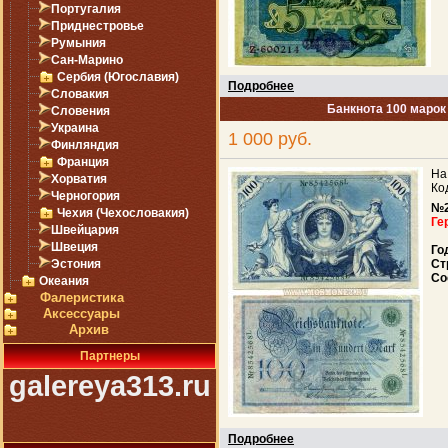
Португалия
Приднестровье
Румыния
Сан-Марино
Сербия (Югославия)
Подробнее
Словакия
Банкнота 100 марок
Словения
Украина
1 000 руб.
Финляндия
Франция
На
Хорватия
Ко
Черногория
№
Чехия (Чехословакия)
Ге
Швейцария
Швеция
Го
Эстония
Ст
Со
Океания
Фалеристика
Аксессуары
Архив
Партнеры
galereya313.ru
Подробнее