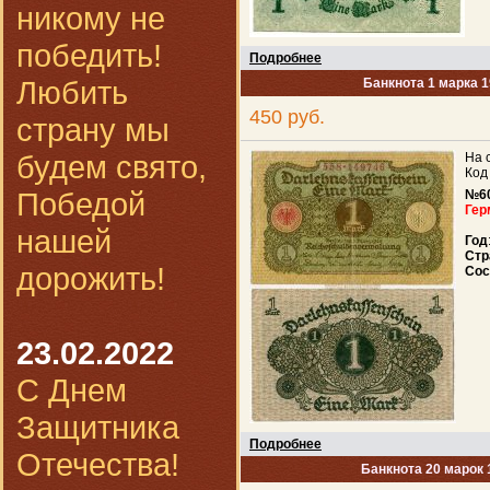
никому не
победить!
Подробнее
Любить
Банкнота 1 марка 1
450 руб.
страну мы
будем свято,
На 
Код
Победой
№6
Гер
нашей
Год
Стр
дорожить!
Сос
23.02.2022
С Днем
Защитника
Подробнее
Отечества!
Банкнота 20 марок 