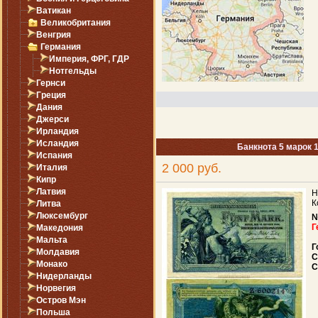
Ватикан
Великобритания
Венгрия
Германия
Империя, ФРГ, ГДР
Нотгельды
Гернси
Греция
Дания
Джерси
Ирландия
Исландия
Банкнота 5 марок 
Испания
2 000 руб.
Италия
Кипр
Латвия
Н
К
Литва
Люксембург
Г
Македония
Мальта
Г
Молдавия
С
Монако
С
Нидерланды
Норвегия
Остров Мэн
Польша