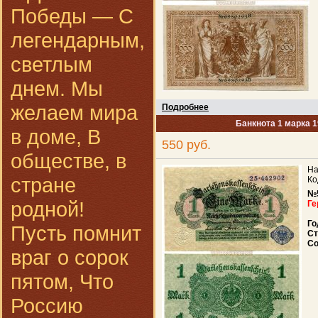
Победы — С
легендарным,
светлым
днем. Мы
желаем мира
Подробнее
Банкнота 1 марка 1
в доме, В
550 руб.
обществе, в
На
стране
Ко
№
родной!
Ге
Го
Пусть помнит
Ст
Со
враг о сорок
пятом, Что
Россию