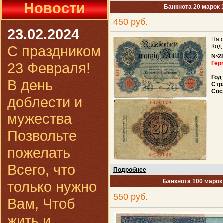
Новости
Банкнота 20 марок 
450 руб.
23.02.2024
На 
С праздником
Код
№2
23 Февраля!
Гер
Год
В день
Стр
Сос
доблести и
мужества
Позвольте
пожелать
Всего, что
Подробнее
Банкнота 100 марок
только нужно
550 руб.
Вам, Чтоб
жить и