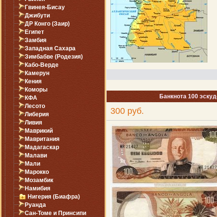
Гвинея-Бисау
Джибути
ДР Конго (Заир)
Египет
Замбия
Западная Сахара
Зимбабве (Родезия)
Кабо-Верде
Камерун
Кения
Коморы
Банкнота 100 эскуд
КФА
Лесото
300 руб.
Либерия
Ливия
Маврикий
Мавритания
Мадагаскар
Малави
Мали
Марокко
Мозамбик
Намибия
Нигерия (Биафра)
Руанда
Сан-Томе и Принсипи