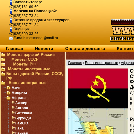
Заказать товар:
+7(926)161-69-60
Магазин на Павелецкой:
+7(925)887-73-84
Оптовые продажи аксессуаров:
+7(925)887-71-84
Оценщик:
+7(926)599-33-26
E-mail:
mosmonet@mail.ru
Главная
Новости
Оплата и доставка
Контак
Монеты царской России
Монеты СССР
Главная
/
Боны иностранные
/
Африка
Монеты РФ
Монеты иностранные
C
Боны царской России, СССР,
С
РФ
Ф
Боны иностранные
Д
Азия
д
Америка
в
Африка
Алжир
в
Ангола
с
Ботсвана
Бурунди
Р
Гамбия
н
Гана
п
Гвинея