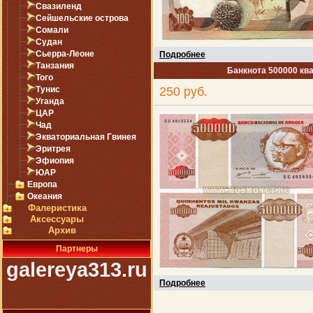
Свазиленд
Сейшельские острова
Сомали
Судан
Сьерра-Леоне
Подробнее
Танзания
Банкнота 500000 ква
Того
Тунис
250 руб.
Уганда
ЦАР
Чад
Экваториальная Гвинея
Эритрея
Эфиопия
ЮАР
Европа
Океания
Фалеристика
Аксессуары
Архив
Партнеры
galereya313.ru
Подробнее