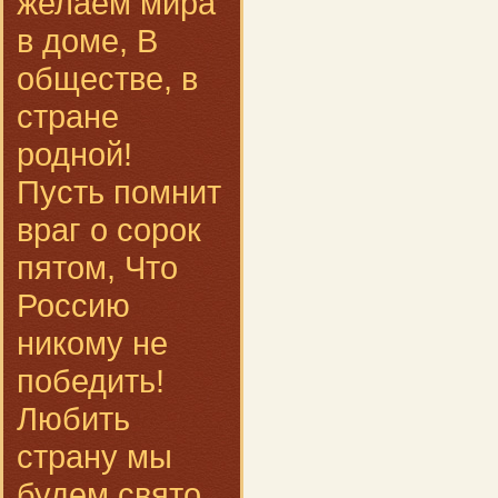
желаем мира
в доме, В
обществе, в
стране
родной!
Пусть помнит
враг о сорок
пятом, Что
Россию
никому не
победить!
Любить
страну мы
будем свято,