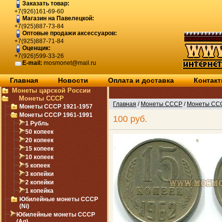
Заказать товар:
+7(926)161-69-60
Магазин на Павелецкой:
+7(925)887-73-84
Оптовые продажи аксессуаров:
+7(925)887-71-84
Оценщик:
+7(926)599-33-26
E-mail:
mosmonet@mail.ru
Главная
Новости
Оплата и доставка
Контак
Монеты царской России
Монеты СССР
Главная
/
Монеты СССР
/
Монеты ССС
Монеты СССР 1921-1957
Монеты СССР 1961-1991
100 руб.
1 Рубль
50 копеек
20 копеек
15 копеек
10 копеек
5 копеек
3 копейки
2 копейки
1 копейка
Юбилейные монеты СССР
(Ni)
Юбилейные монеты СССР
(Ag)