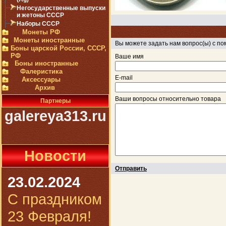
Негосударственные выпуски
и жетоны СССР
Наборы СССР
Монеты РФ
Монеты иностранные
Вы можете задать нам вопрос(ы) с 
Боны царской России, СССР,
РФ
Ваше имя
Боны иностранные
Фалеристика
E-mail
Аксессуары
Архив
Ваши вопросы относительно товара
Партнеры
galereya313.ru
Новости
Отправить
23.02.2024
С праздником
23 Февраля!