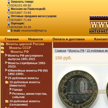
Заказать товар:
+7(926)161-69-60
Магазин на Павелецкой:
+7(925)887-73-84
Оптовые продажи аксессуаров:
+7(925)887-71-84
Оценщик:
+7(926)599-33-26
E-mail:
mosmonet@mail.ru
Главная
Новости
Оплата и доставка
Контак
Монеты царской России
Монеты СССР
Главная
/
Монеты РФ
/
10-рублевые м
Монеты РФ
Монеты РФ регулярного
150 руб.
выпуска 1991-2021
Монеты серебряные 1992-
2022г.
Юбилейные монеты РФ (Ni)
1992-1995г.
25-рублевые монеты
10-рублевые монеты
(биметалл)
Города
Регионы, министерства,
события
10-рублевые монеты
(гальваника)