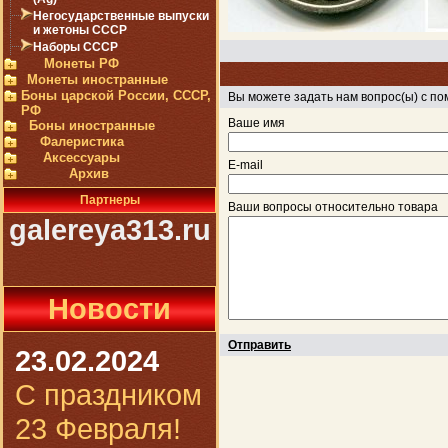
Негосударственные выпуски
и жетоны СССР
Наборы СССР
Монеты РФ
Монеты иностранные
Боны царской России, СССР,
Вы можете задать нам вопрос(ы) с 
РФ
Ваше имя
Боны иностранные
Фалеристика
Аксессуары
E-mail
Архив
Партнеры
Ваши вопросы относительно товара
galereya313.ru
Новости
Отправить
23.02.2024
С праздником
23 Февраля!