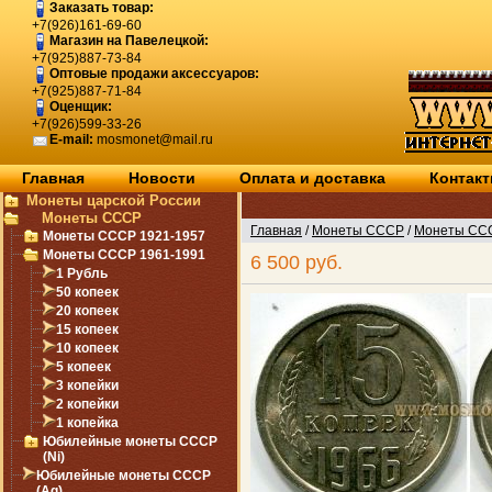
Заказать товар:
+7(926)161-69-60
Магазин на Павелецкой:
+7(925)887-73-84
Оптовые продажи аксессуаров:
+7(925)887-71-84
Оценщик:
+7(926)599-33-26
E-mail:
mosmonet@mail.ru
Главная
Новости
Оплата и доставка
Контак
Монеты царской России
Монеты СССР
Главная
/
Монеты СССР
/
Монеты ССС
Монеты СССР 1921-1957
Монеты СССР 1961-1991
6 500 руб.
1 Рубль
50 копеек
20 копеек
15 копеек
10 копеек
5 копеек
3 копейки
2 копейки
1 копейка
Юбилейные монеты СССР
(Ni)
Юбилейные монеты СССР
(Ag)