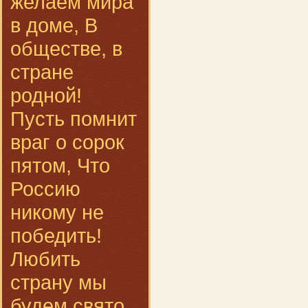
желаем мира
в доме, В
обществе, в
стране
родной!
Пусть помнит
враг о сорок
пятом, Что
Россию
никому не
победить!
Любить
страну мы
будем свято,