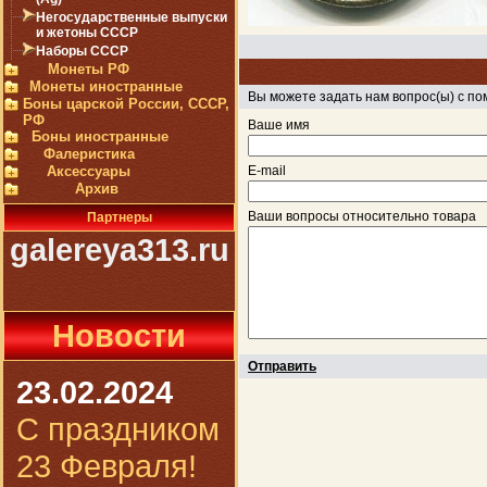
Негосударственные выпуски
и жетоны СССР
Наборы СССР
Монеты РФ
Монеты иностранные
Вы можете задать нам вопрос(ы) с 
Боны царской России, СССР,
РФ
Ваше имя
Боны иностранные
Фалеристика
Аксессуары
E-mail
Архив
Ваши вопросы относительно товара
Партнеры
galereya313.ru
Новости
Отправить
23.02.2024
С праздником
23 Февраля!