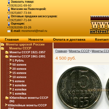
Заказать товар:
+7(926)161-69-60
Магазин на Павелецкой:
+7(925)887-73-84
Оптовые продажи аксессуаров:
+7(925)887-71-84
Оценщик:
+7(926)599-33-26
E-mail:
mosmonet@mail.ru
Главная
Новости
Оплата и доставка
Контак
Монеты царской России
Монеты СССР
Главная
/
Монеты СССР
/
Монеты ССС
Монеты СССР 1921-1957
Монеты СССР 1961-1991
4 500 руб.
1 Рубль
50 копеек
20 копеек
15 копеек
10 копеек
5 копеек
3 копейки
2 копейки
1 копейка
Юбилейные монеты СССР
(Ni)
Юбилейные монеты СССР
(Ag)