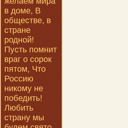
желаем мира
в доме, В
обществе, в
стране
родной!
Пусть помнит
враг о сорок
пятом, Что
Россию
никому не
победить!
Любить
страну мы
будем свято,