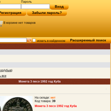
н
Пароль
Вход
Регистрация
Забыли пароль?
В корзине нет товаров
Расширенный поиск
искать в найденном
озр
/
убыв
)
ь все
Монета 3 песо 1992 год Куба
На складе:
нет
Код товара:
39
Монета 3 песо 1992 год Куба