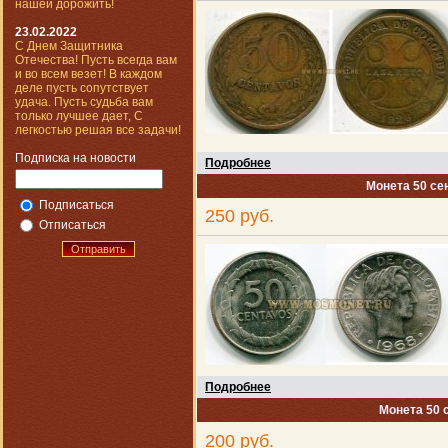
нашей дорожить!
23.02.2022
С Днем Защитника
Отечества! Пусть всегда вам
и во всем везет! В каждом
деле пусть сопутствует
удача. Пусть судьба вам
только лучшее дает, С
легкостью решая все задачи!
Подписка на новости
Подробнее
Монета 50 се
Подписаться
250 руб.
Отписаться
Отправить
Подробнее
Монета 50 
200 руб.