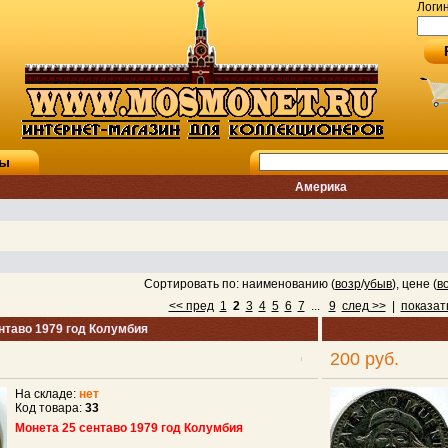
Логи
ты
Америка
Сортировать по: наименованию (
возр
/
убыв
), цене (
в
<< пред
1
2
3
4
5
6
7
...
9
след >>
|
показат
нтаво 1979 год Колумбия
200 руб.
На складе:
нет
Код товара:
33
Монета 25 сентаво 1979 год Колумбия