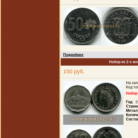
Подробнее
Набор из 2-х мо
150 руб.
На скл
Код то
Набор 
Год
: 
Стран
Метал
Колич
Состо