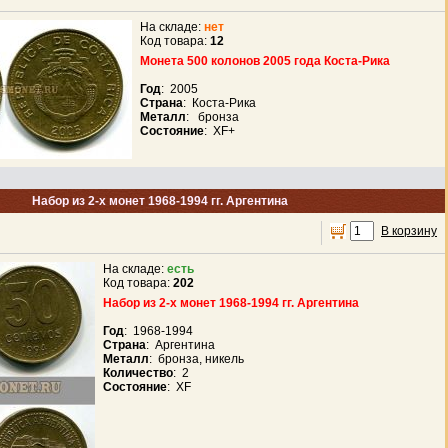
На складе:
нет
Код товара:
12
Монета 500 колонов 2005 года Коста-Рика
Год
: 2005
Страна
: Коста-Рика
Металл
: бронза
Состояние
: XF+
Набор из 2-х монет 1968-1994 гг. Аргентина
В корзину
На складе:
есть
Код товара:
202
Набор из 2-х монет 1968-1994 гг. Аргентина
Год
: 1968-1994
Страна
: Аргентина
Металл
:
бронза, никель
Количество
: 2
Состояние
: XF