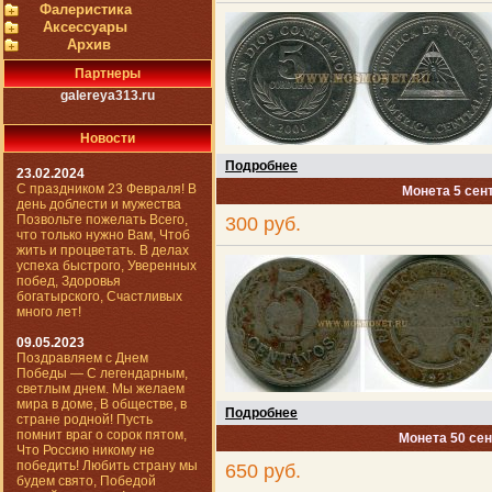
Фалеристика
Аксессуары
Архив
Партнеры
galereya313.ru
Новости
Подробнее
23.02.2024
С праздником 23 Февраля! В
Монета 5 сен
день доблести и мужества
Позвольте пожелать Всего,
300 руб.
что только нужно Вам, Чтоб
жить и процветать. В делах
успеха быстрого, Уверенных
побед, Здоровья
богатырского, Счастливых
много лет!
09.05.2023
Поздравляем с Днем
Победы — С легендарным,
светлым днем. Мы желаем
мира в доме, В обществе, в
Подробнее
стране родной! Пусть
помнит враг о сорок пятом,
Монета 50 сен
Что Россию никому не
победить! Любить страну мы
650 руб.
будем свято, Победой