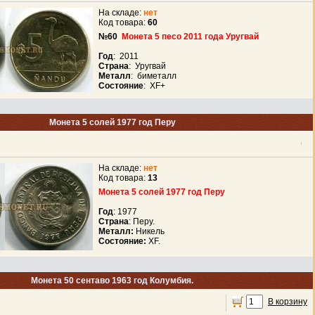
На складе:
нет
Код товара:
60
№60
Монета 5 песо 2011 года Уругвай
Год
: 2011
Страна
: Уругвай
Металл
: биметалл
Состояние
: XF+
Монета 5 солей 1977 год Перу
На складе:
нет
Код товара:
13
Монета 5 солей 1977 год Перу
Год
: 1977
Страна
: Перу.
Металл:
Никель
Состояние:
ХF.
Монета 50 сентаво 1963 год Колумбия.
В корзину