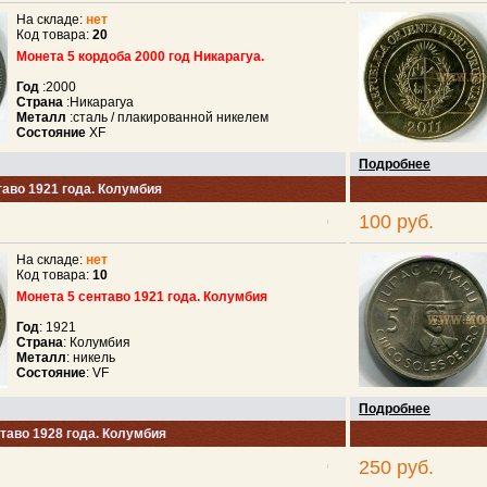
На складе:
нет
Код товара:
20
Монета 5 кордоба 2000 год Никарагуа.
Год
:2000
Страна
:Никарагуа
Металл
:сталь / плакированной никелем
Состояние
XF
Подробнее
таво 1921 года. Колумбия
100 руб.
На складе:
нет
Код товара:
10
Монета 5 сентаво 1921 года. Колумбия
Год
: 1921
Страна
: Колумбия
Металл
: никель
Состояние
: VF
Подробнее
таво 1928 года. Колумбия
250 руб.