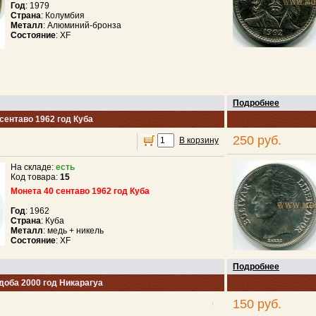
Год
: 1979
Страна
: Колумбия
Металл
: Aлюминий-бронза
Состояние
: XF
Подробнее
сентаво 1962 год Куба
250 руб.
В корзину
На складе:
есть
Код товара:
15
Монета 40 сентаво 1962 год Куба
Год
: 1962
Страна
: Куба
Металл
: медь + никель
Состояние
: XF
Подробнее
доба 2000 год Никарагуа
150 руб.