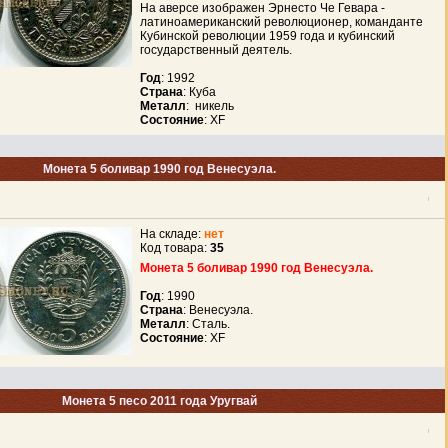
На аверсе изображен Эрнесто Че Гевара -
латиноамериканский революционер, команданте
Кубинской революции 1959 года и кубинский
государственный деятель.
Год
: 1992
Страна
: Куба
Металл
: никель
Состояние
: XF
Монета 5 боливар 1990 год Венесуэла.
На складе:
нет
Код товара:
35
Монета 5 боливар 1990 год Венесуэла.
Год
: 1990
Страна
: Венесуэла.
Металл
: Сталь.
Состояние
: XF
Монета 5 песо 2011 года Уругвай