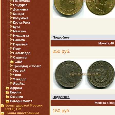
Гватемала
Гондурас
Доминика
Канада
Колумбия
Коста-Рика
Куба
Мексика
Никарагуа
Подробнее
Панама
Монета 40 
Парагвай
Перу
250 руб.
Сальвадор
Суринам
США
Тринидад и Тобаго
Уругвай
Чили
Эквадор
Ямайка
Африка
Европа
Океания
Подробнее
Наборы монет
Монета 5 кор
Боны царской России,
СССР, РФ
150 руб.
Боны иностранные