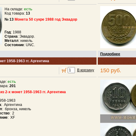
На складе:
есть
Код товара:
13
№ 13
Монета 50 сукре 1988 год Эквадор
Год
: 1988
Страна
: Эквадор.
Металл
: никель.
Состояние
: UNC.
Подробнее
нет 1958-1963 гг. Аргентина
150 руб.
В корзину
аде:
есть
вара:
201
из 2-х монет 1958-1963 гг. Аргентина
1958-1963
а
: Аргентина
л
:
бронза, никель
ество
: 2
яние
: XF