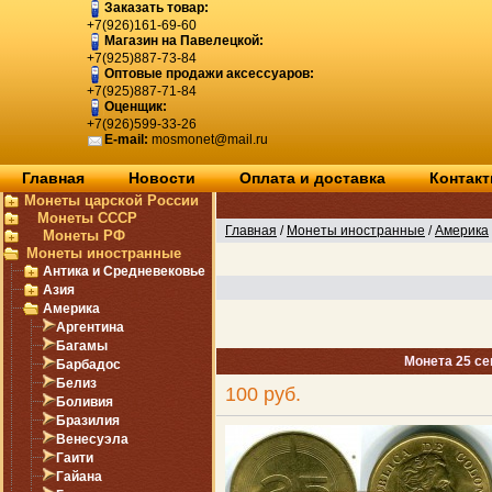
Заказать товар:
+7(926)161-69-60
Магазин на Павелецкой:
+7(925)887-73-84
Оптовые продажи аксессуаров:
+7(925)887-71-84
Оценщик:
+7(926)599-33-26
E-mail:
mosmonet@mail.ru
Главная
Новости
Оплата и доставка
Контак
Монеты царской России
Монеты СССР
Главная
/
Монеты иностранные
/
Америка
Монеты РФ
Монеты иностранные
Антика и Средневековье
Азия
Америка
Аргентина
Багамы
Монета 25 се
Барбадос
Белиз
100 руб.
Боливия
Бразилия
Венесуэла
Гаити
Гайана