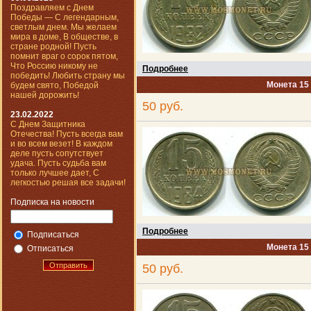
Поздравляем с Днем
Победы — С легендарным,
светлым днем. Мы желаем
мира в доме, В обществе, в
стране родной! Пусть
помнит враг о сорок пятом,
Что Россию никому не
Подробнее
победить! Любить страну мы
Монета 15
будем свято, Победой
нашей дорожить!
50 руб.
23.02.2022
С Днем Защитника
Отечества! Пусть всегда вам
и во всем везет! В каждом
деле пусть сопутствует
удача. Пусть судьба вам
только лучшее дает, С
легкостью решая все задачи!
Подписка на новости
Подробнее
Подписаться
Монета 15
Отписаться
Отправить
50 руб.