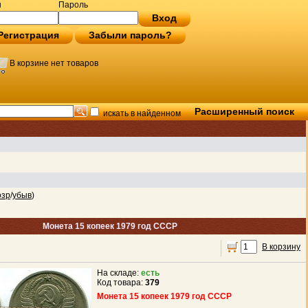
н
Пароль
Вход
Регистрация
Забыли пароль?
В корзине нет товаров
Расширенный поиск
искать в найденном
озр
/
убыв
)
Монета 15 копеек 1979 год СССР
В корзину
На складе:
есть
Код товара:
379
Монета 15 копеек 1979 год СССР