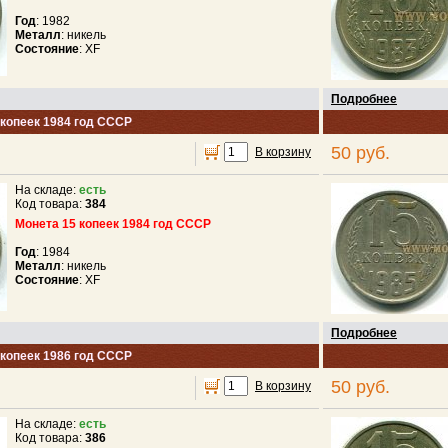
Год
: 1982
Металл
: никель
Состояние
: XF
Подробнее
 копеек 1984 год СССР
50 руб.
В корзину
На складе:
есть
Код товара:
384
Монета 15 копеек 1984 год СССР
Год
: 1984
Металл
: никель
Состояние
: XF
Подробнее
 копеек 1986 год СССР
50 руб.
В корзину
На складе:
есть
Код товара:
386