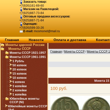
Заказать товар:
+7(926)161-69-60
Магазин на Павелецкой:
+7(925)887-73-84
Оптовые продажи аксессуаров:
+7(925)887-71-84
Оценщик:
+7(926)599-33-26
E-mail:
mosmonet@mail.ru
Главная
Новости
Оплата и доставка
Контак
Монеты царской России
Монеты СССР
Главная
/
Монеты СССР
/
Монеты СССР 1
Монеты СССР 1921-1957
Монеты СССР 1961-1991
1 Рубль
50 копеек
20 копеек
15 копеек
10 копеек
Монета 15
5 копеек
3 копейки
100 руб.
2 копейки
1 копейка
Юбилейные монеты
СССР (Ni)
Юбилейные монеты СССР
(Ag)