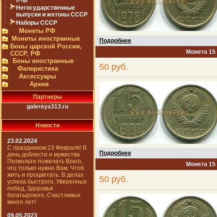
Негосударственные
выпуски и жетоны СССР
Наборы СССР
Монеты РФ
Монеты иностранные
Подробнее
Боны царской России,
Монета 15
СССР, РФ
Боны иностранные
50 руб.
Фалеристика
Аксессуары
Архив
Партнеры
galereya313.ru
Новости
23.02.2024
С праздником 23 Февраля! В
Подробнее
день доблести и мужества
Позвольте пожелать Всего,
Монета 15
что только нужно Вам, Чтоб
жить и процветать. В делах
50 руб.
успеха быстрого, Уверенных
побед, Здоровья
богатырского, Счастливых
много лет!
09.05.2023