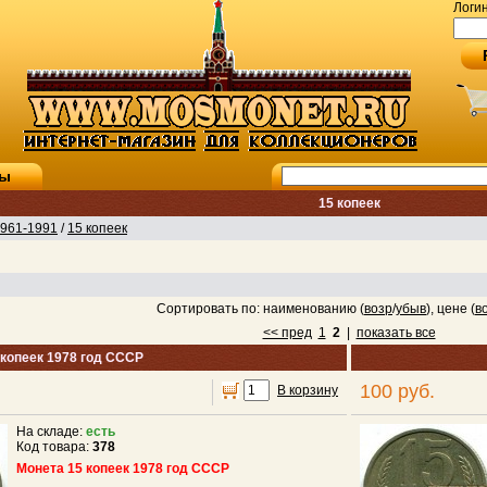
Логи
ты
15 копеек
961-1991
/
15 копеек
Сортировать по: наименованию (
возр
/
убыв
), цене (
в
<< пред
1
2
|
показать все
 копеек 1978 год СССР
100 руб.
В корзину
На складе:
есть
Код товара:
378
Монета 15 копеек 1978 год СССР