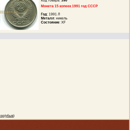
Код товара:
390
Монета 15 копеек 1991 год СССР
Год
: 1991 Л
Металл
: никель
Состояние
: XF
озр
/
убыв
)